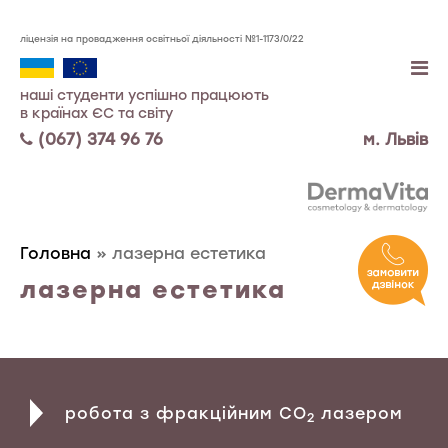
ліцензія на провадження освітньої діяльності №1-1173/0/22
наші студенти успішно працюють
в країнах ЄС та світу
(067)
374 96 76
м. Львів
Головна
»
лазерна естетика
лазерна естетика
робота з фракційним CO
лазером
2